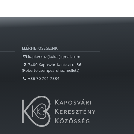
ELÉRHETŐSÉGEINK
kapkerkoz (kukac) gmail.com
7400 Kaposvár, Kanizsai u. 56.
(Roberto csempeáruház mellett)
+36 70 701 7834