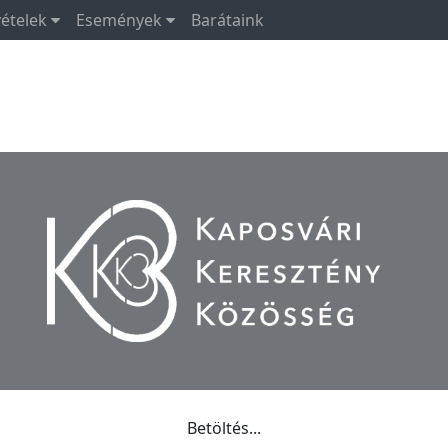
vételek
Események
Barátaink
Betöltés...