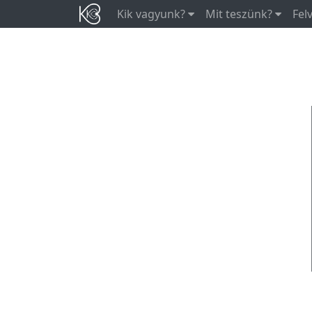
Kik vagyunk?
Mit teszünk?
Fel