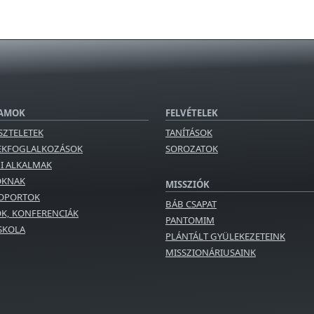
AMOK
FELVÉTELEK
SZTELETEK
TANÍTÁSOK
EKFOGLALKOZÁSOK
SOROZATOK
GI ALKALMAK
OKNAK
MISSZIÓK
OPORTOK
BÁB CSAPAT
K, KONFERENCIÁK
PANTOMIM
ISKOLA
PLÁNTÁLT GYÜLEKEZETEINK
MISSZIONÁRIUSAINK