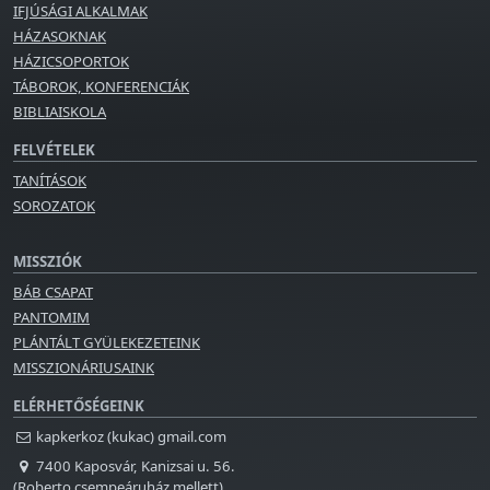
IFJÚSÁGI ALKALMAK
HÁZASOKNAK
HÁZICSOPORTOK
TÁBOROK, KONFERENCIÁK
BIBLIAISKOLA
FELVÉTELEK
TANÍTÁSOK
SOROZATOK
MISSZIÓK
BÁB CSAPAT
PANTOMIM
PLÁNTÁLT GYÜLEKEZETEINK
MISSZIONÁRIUSAINK
ELÉRHETŐSÉGEINK
kapkerkoz (kukac) gmail.com
7400 Kaposvár, Kanizsai u. 56.
(Roberto csempeáruház mellett)