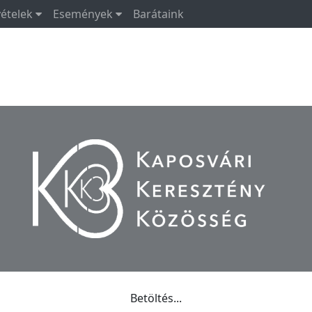
vételek
Események
Barátaink
Betöltés...