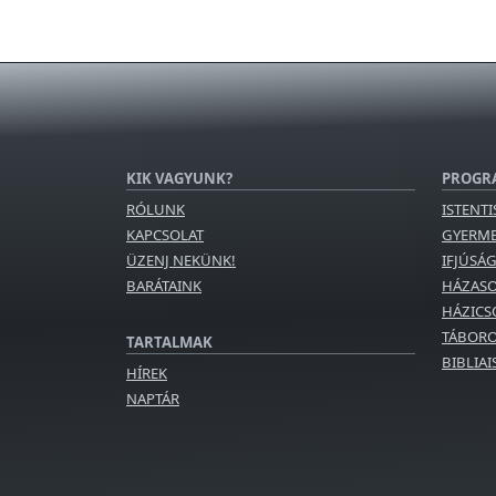
KIK VAGYUNK?
PROGR
RÓLUNK
ISTENTI
KAPCSOLAT
GYERM
ÜZENJ NEKÜNK!
IFJÚSÁ
BARÁTAINK
HÁZAS
HÁZICS
TÁBORO
TARTALMAK
BIBLIA
HÍREK
NAPTÁR