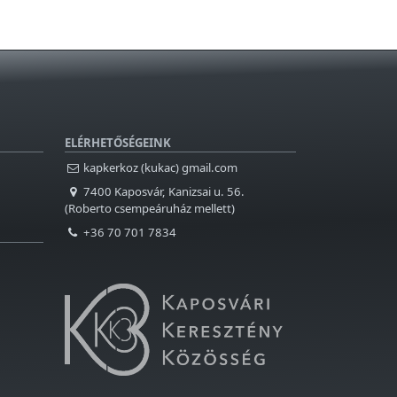
ELÉRHETŐSÉGEINK
kapkerkoz (kukac) gmail.com
7400 Kaposvár, Kanizsai u. 56.
(Roberto csempeáruház mellett)
+36 70 701 7834