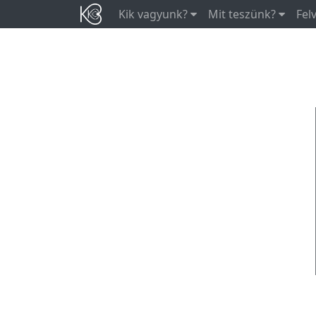
Kik vagyunk?
Mit teszünk?
Fel