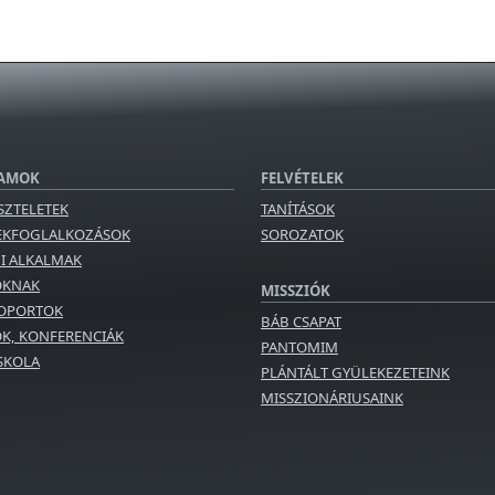
AMOK
FELVÉTELEK
SZTELETEK
TANÍTÁSOK
EKFOGLALKOZÁSOK
SOROZATOK
GI ALKALMAK
OKNAK
MISSZIÓK
OPORTOK
BÁB CSAPAT
K, KONFERENCIÁK
PANTOMIM
ISKOLA
PLÁNTÁLT GYÜLEKEZETEINK
MISSZIONÁRIUSAINK