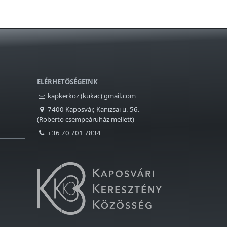
ELÉRHETŐSÉGEINK
kapkerkoz (kukac) gmail.com
7400 Kaposvár, Kanizsai u. 56.
(Roberto csempeáruház mellett)
+36 70 701 7834