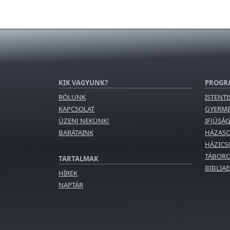
KIK VAGYUNK?
PROGR
RÓLUNK
ISTENTI
KAPCSOLAT
GYERM
ÜZENJ NEKÜNK!
IFJÚSÁ
BARÁTAINK
HÁZAS
HÁZICS
TÁBORO
TARTALMAK
BIBLIA
HÍREK
NAPTÁR