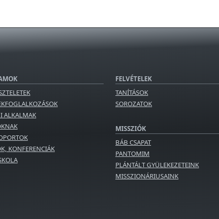
AMOK
FELVÉTELEK
SZTELETEK
TANÍTÁSOK
EKFOGLALKOZÁSOK
SOROZATOK
GI ALKALMAK
OKNAK
MISSZIÓK
OPORTOK
BÁB CSAPAT
K, KONFERENCIÁK
PANTOMIM
ISKOLA
PLÁNTÁLT GYÜLEKEZETEINK
MISSZIONÁRIUSAINK