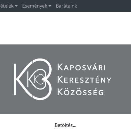
vételek
Események
Barátaink
Betöltés...