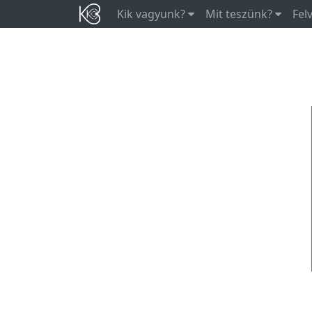
Kik vagyunk?
Mit teszünk?
Fel