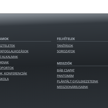
AMOK
FELVÉTELEK
SZTELETEK
TANÍTÁSOK
EKFOGLALKOZÁSOK
SOROZATOK
GI ALKALMAK
OKNAK
MISSZIÓK
OPORTOK
BÁB CSAPAT
K, KONFERENCIÁK
PANTOMIM
ISKOLA
PLÁNTÁLT GYÜLEKEZETEINK
MISSZIONÁRIUSAINK