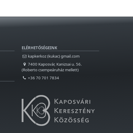
ELÉRHETŐSÉGEINK
kapkerkoz (kukac) gmail.com
7400 Kaposvár, Kanizsai u. 56.
(Roberto csempeáruház mellett)
+36 70 701 7834