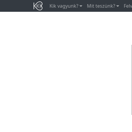
Kik vagyunk?
Mit teszünk?
Fel