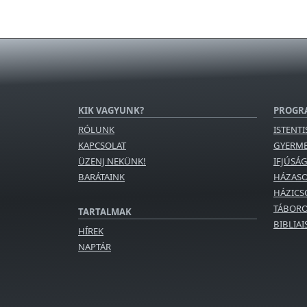
KIK VAGYUNK?
PROGR
RÓLUNK
ISTENTI
KAPCSOLAT
GYERM
ÜZENJ NEKÜNK!
IFJÚSÁ
BARÁTAINK
HÁZAS
HÁZICS
TÁBORO
TARTALMAK
BIBLIA
HÍREK
NAPTÁR