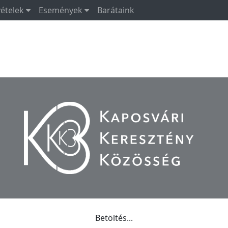
vételek
Események
Barátaink
Betöltés...