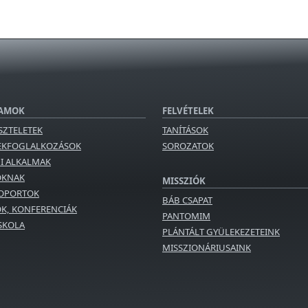
AMOK
FELVÉTELEK
SZTELETEK
TANÍTÁSOK
EKFOGLALKOZÁSOK
SOROZATOK
GI ALKALMAK
OKNAK
MISSZIÓK
OPORTOK
BÁB CSAPAT
K, KONFERENCIÁK
PANTOMIM
ISKOLA
PLÁNTÁLT GYÜLEKEZETEINK
MISSZIONÁRIUSAINK