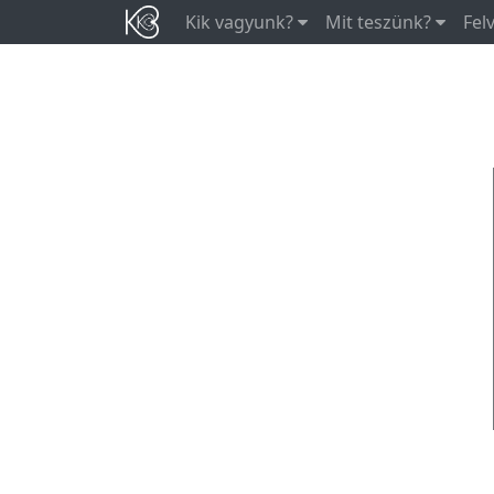
Kik vagyunk?
Mit teszünk?
Fel