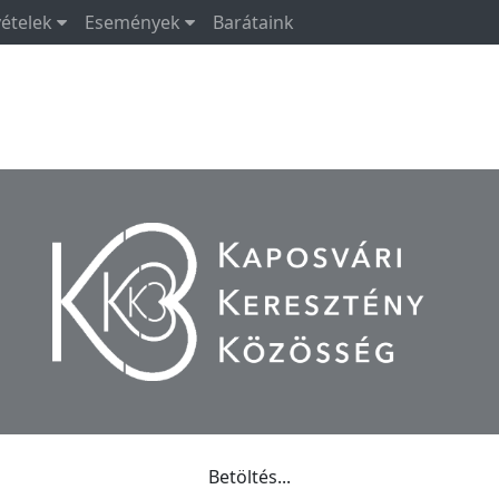
vételek
Események
Barátaink
Betöltés...