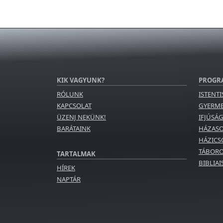
KIK VAGYUNK?
PROGR
RÓLUNK
ISTENTI
KAPCSOLAT
GYERM
ÜZENJ NEKÜNK!
IFJÚSÁ
BARÁTAINK
HÁZAS
HÁZICS
TÁBORO
TARTALMAK
BIBLIA
HÍREK
NAPTÁR