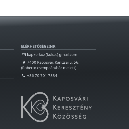
ELÉRHETŐSÉGEINK
kapkerkoz (kukac) gmail.com
7400 Kaposvár, Kanizsai u. 56.
(Roberto csempeáruház mellett)
+36 70 701 7834