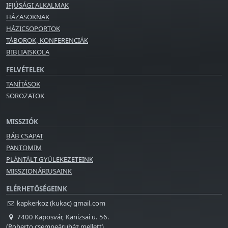
IFJÚSÁGI ALKALMAK
HÁZASOKNAK
HÁZICSOPORTOK
TÁBOROK, KONFERENCIÁK
BIBLIAISKOLA
FELVÉTELEK
TANÍTÁSOK
SOROZATOK
MISSZIÓK
BÁB CSAPAT
PANTOMIM
PLÁNTÁLT GYÜLEKEZETEINK
MISSZIONÁRIUSAINK
ELÉRHETŐSÉGEINK
kapkerkoz (kukac) gmail.com
7400 Kaposvár, Kanizsai u. 56.
(Roberto csempeáruház mellett)