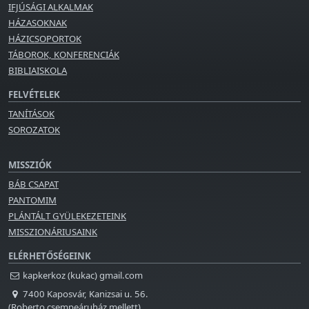
IFJÚSÁGI ALKALMAK
HÁZASOKNAK
HÁZICSOPORTOK
TÁBOROK, KONFERENCIÁK
BIBLIAISKOLA
FELVÉTELEK
TANÍTÁSOK
SOROZATOK
MISSZIÓK
BÁB CSAPAT
PANTOMIM
PLÁNTÁLT GYÜLEKEZETEINK
MISSZIONÁRIUSAINK
ELÉRHETŐSÉGEINK
kapkerkoz (kukac) gmail.com
7400 Kaposvár, Kanizsai u. 56.
(Roberto csempeáruház mellett)