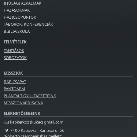
IFJÚSÁGI ALKALMAK
HÁZASOKNAK
HÁZICSOPORTOK
TÁBOROK, KONFERENCIÁK
BIBLIAISKOLA
FELVÉTELEK
TANÍTÁSOK
SOROZATOK
MISSZIÓK
BÁB CSAPAT
PANTOMIM
PLÁNTÁLT GYÜLEKEZETEINK
MISSZIONÁRIUSAINK
ELÉRHETŐSÉGEINK
kapkerkoz (kukac) gmail.com
7400 Kaposvár, Kanizsai u. 56.
(Roberto csempeáruház mellett)